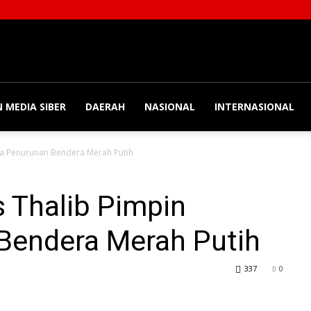
 MEDIA SIBER
DAERAH
NASIONAL
INTERNASIONAL
ara Penurunan Bendera Merah Putih
s Thalib Pimpin
Bendera Merah Putih
337
0