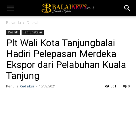
Beranda
Daerah
Daerah
Tanjungbalai
Plt Wali Kota Tanjungbalai
Hadiri Pelepasan Merdeka
Ekspor dari Pelabuhan Kuala
Tanjung
Penulis
Redaksi
-
15/08/2021
301
0