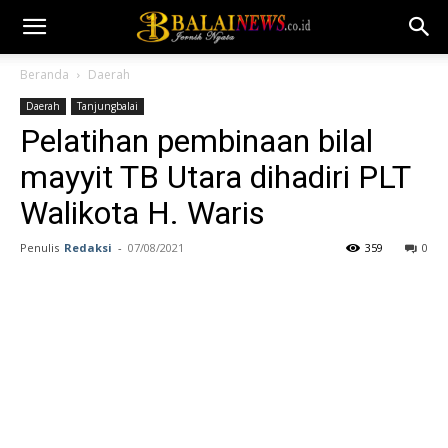
Beranda
Daerah
Daerah
Tanjungbalai
Pelatihan pembinaan bilal
mayyit TB Utara dihadiri PLT
Walikota H. Waris
Penulis
Redaksi
-
07/08/2021
359
0