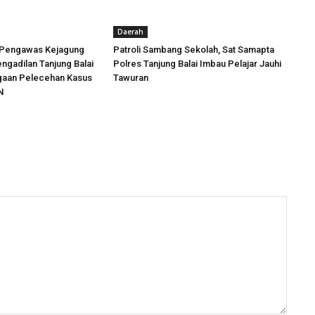
Daerah
 Pengawas Kejagung
Patroli Sambang Sekolah, Sat Samapta
engadilan Tanjung Balai
Polres Tanjung Balai Imbau Pelajar Jauhi
ugaan Pelecehan Kasus
Tawuran
N