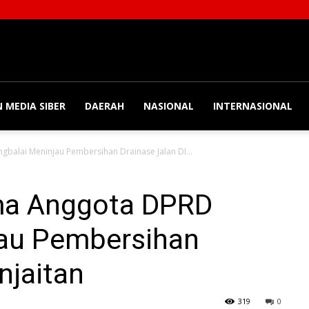
 MEDIA SIBER
DAERAH
NASIONAL
INTERNASIONAL
gbalai Meninjau Pembersihan Drainase Jalan DI...
ama Anggota DPRD
jau Pembersihan
njaitan
319
0