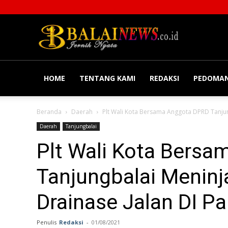
Balainews
HOME
TENTANG KAMI
REDAKSI
PEDOMAN
Beranda
Daerah
Plt Wali Kota Bersama Anggota DPRD Tanjun
Daerah
Tanjungbalai
Plt Wali Kota Bers
Tanjungbalai Menin
Drainase Jalan DI Pa
Penulis
Redaksi
-
01/08/2021