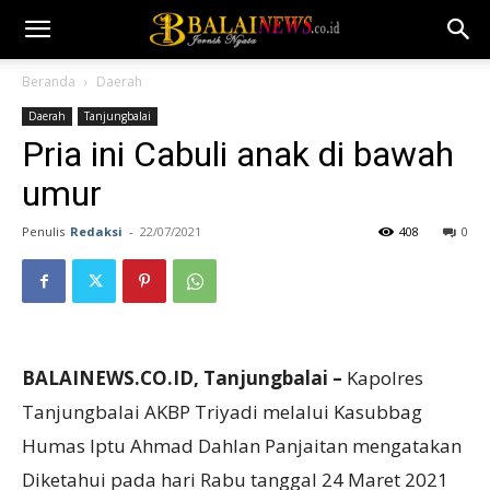
Beranda
Daerah
Daerah
Tanjungbalai
Pria ini Cabuli anak di bawah
umur
Penulis
Redaksi
-
22/07/2021
408
0
BALAINEWS.CO.ID, Tanjungbalai –
Kapolres
Tanjungbalai AKBP Triyadi melalui Kasubbag
Humas Iptu Ahmad Dahlan Panjaitan mengatakan
Diketahui pada hari Rabu tanggal 24 Maret 2021