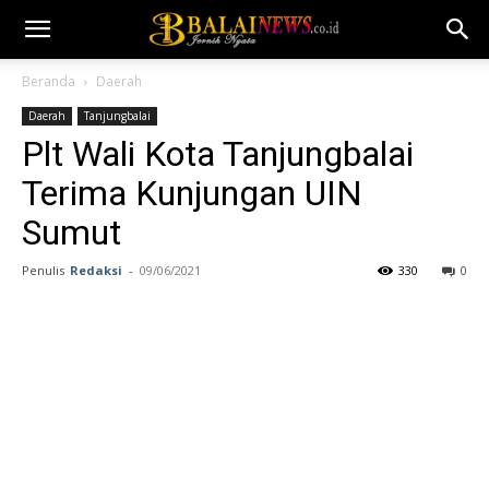
Beranda
Daerah
Daerah
Tanjungbalai
Plt Wali Kota Tanjungbalai
Terima Kunjungan UIN
Sumut
Penulis
Redaksi
-
09/06/2021
330
0