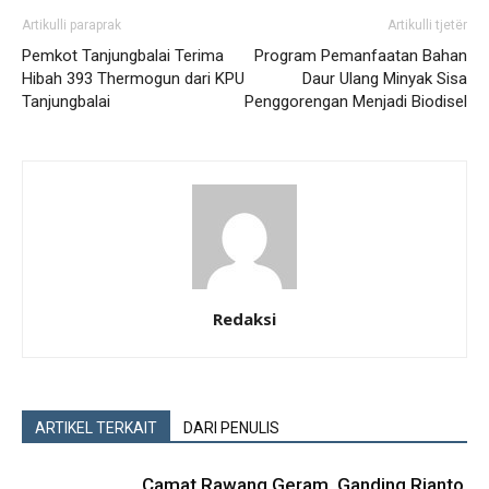
Artikulli paraprak
Artikulli tjetër
Pemkot Tanjungbalai Terima
Program Pemanfaatan Bahan
Hibah 393 Thermogun dari KPU
Daur Ulang Minyak Sisa
Tanjungbalai
Penggorengan Menjadi Biodisel
Redaksi
ARTIKEL TERKAIT
DARI PENULIS
Camat Rawang Geram, Ganding Rianto