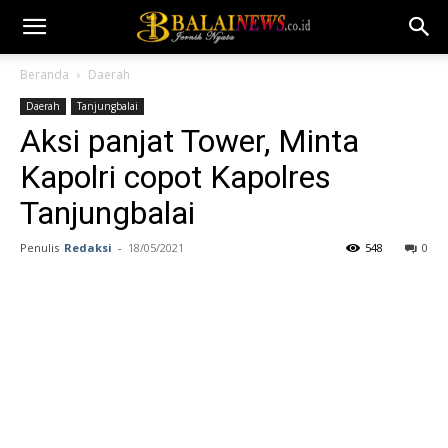
Beranda
Daerah
Daerah
Tanjungbalai
Aksi panjat Tower, Minta
Kapolri copot Kapolres
Tanjungbalai
Penulis
Redaksi
-
18/05/2021
548
0