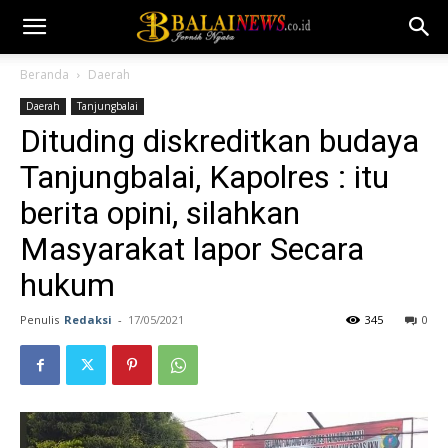
Beranda
Daerah
Daerah
Tanjungbalai
Dituding diskreditkan budaya
Tanjungbalai, Kapolres : itu
berita opini, silahkan
Masyarakat lapor Secara
hukum
Penulis
Redaksi
-
17/05/2021
345
0