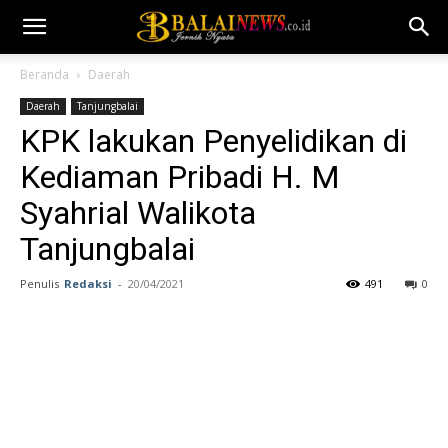
Beranda
Daerah
Daerah
Tanjungbalai
KPK lakukan Penyelidikan di
Kediaman Pribadi H. M
Syahrial Walikota
Tanjungbalai
Penulis
Redaksi
-
20/04/2021
491
0