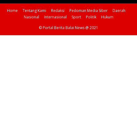
Home
Tentang Kami
Redaksi
Pedoman Media Siber
Daerah
Nasional
Internasional
Sport
Politik
Hukum
© Portal Berita Balai News @ 2021