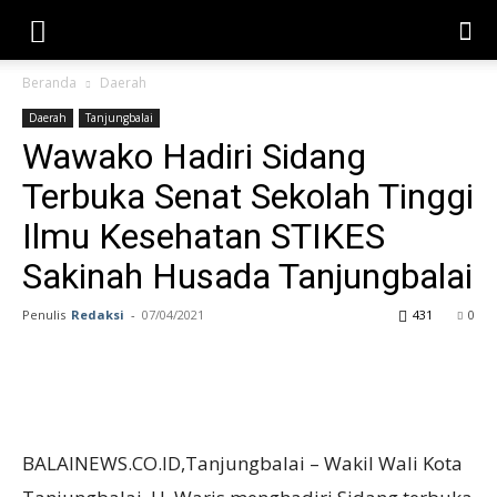
Beranda
Daerah
Daerah
Tanjungbalai
Wawako Hadiri Sidang
Terbuka Senat Sekolah Tinggi
Ilmu Kesehatan STIKES
Sakinah Husada Tanjungbalai
Penulis
Redaksi
-
07/04/2021
431
0
BALAINEWS.CO.ID,Tanjungbalai – Wakil Wali Kota