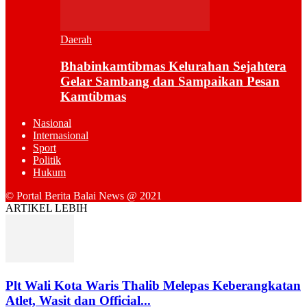
Daerah
Bhabinkamtibmas Kelurahan Sejahtera
Gelar Sambang dan Sampaikan Pesan
Kamtibmas
Nasional
Internasional
Sport
Politik
Hukum
© Portal Berita Balai News @ 2021
ARTIKEL LEBIH
Plt Wali Kota Waris Thalib Melepas Keberangkatan
Atlet, Wasit dan Official...