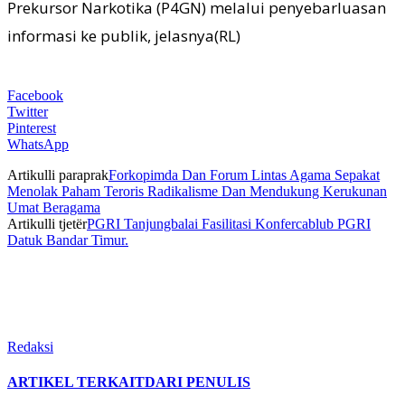
Prekursor Narkotika (P4GN) melalui penyebarluasan
informasi ke publik, jelasnya(RL)
Facebook
Twitter
Pinterest
WhatsApp
Artikulli paraprak
Forkopimda Dan Forum Lintas Agama Sepakat
Menolak Paham Teroris Radikalisme Dan Mendukung Kerukunan
Umat Beragama
Artikulli tjetër
PGRI Tanjungbalai Fasilitasi Konfercablub PGRI
Datuk Bandar Timur.
Redaksi
ARTIKEL TERKAIT
DARI PENULIS