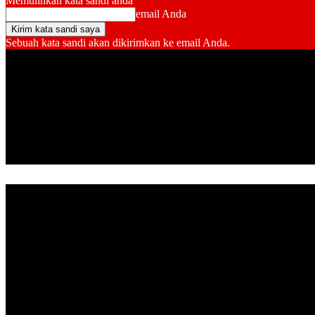
Memulihkan kata sandi anda
email Anda
Sebuah kata sandi akan dikirimkan ke email Anda.