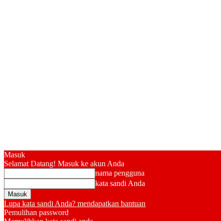
Masuk
Selamat Datang! Masuk ke akun Anda
nama pengguna
kata sandi Anda
Lupa kata sandi Anda? mendapatkan bantuan
Pemulihan password