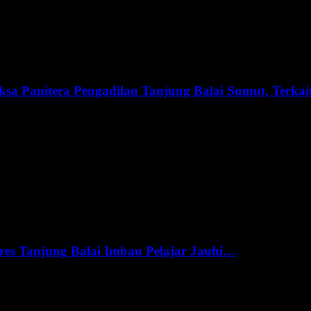
sa Panitera Pengadilan Tanjung Balai Sumut, Terka
res Tanjung Balai Imbau Pelajar Jauhi…