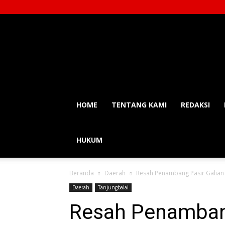
Balainews
HOME
TENTANG KAMI
REDAKSI
HUKUM
Beranda
Daerah
Resah Penambang Pasir Galian C
Daerah
Tanjungbalai
Resah Penambang