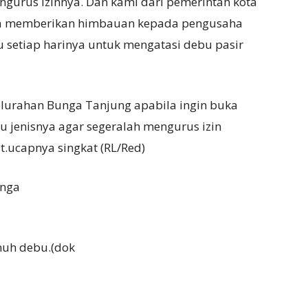
gurus izinnya. Dan kami dari pemerintah kota
ga memberikan himbauan kepada pengusaha
tu setiap harinya untuk mengatasi debu pasir
lurahan Bunga Tanjung apabila ingin buka
 jenisnya agar segeralah mengurus izin
.ucapnya singkat (RL/Red)
unga
enuh debu.(dok