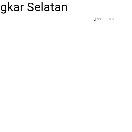
ngkar Selatan
531
0