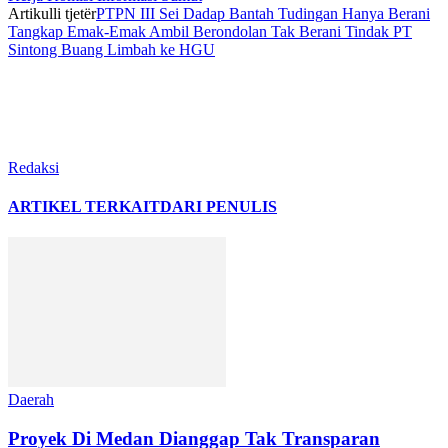
Artikulli tjetër
PTPN III Sei Dadap Bantah Tudingan Hanya Berani
Tangkap Emak-Emak Ambil Berondolan Tak Berani Tindak PT
Sintong Buang Limbah ke HGU
Redaksi
ARTIKEL TERKAIT
DARI PENULIS
Daerah
Proyek Di Medan Dianggap Tak Transparan