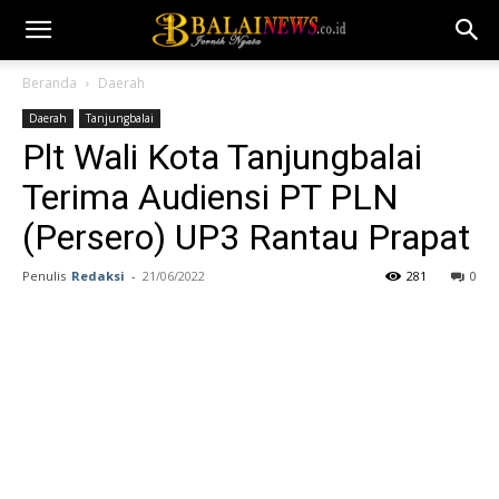
Beranda
Daerah
Daerah
Tanjungbalai
Plt Wali Kota Tanjungbalai
Terima Audiensi PT PLN
(Persero) UP3 Rantau Prapat
Penulis
Redaksi
-
21/06/2022
281
0