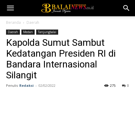
Beranda
Daerah
Daerah
Medan
Tanjungbalai
Kapolda Sumut Sambut
Kedatangan Presiden RI di
Bandara Internasional
Silangit
Penulis
Redaksi
-
02/02/2022
275
0