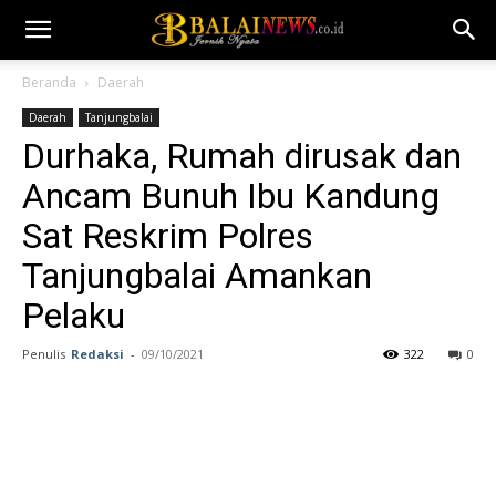
Beranda
Daerah
Daerah
Tanjungbalai
Durhaka, Rumah dirusak dan
Ancam Bunuh Ibu Kandung
Sat Reskrim Polres
Tanjungbalai Amankan
Pelaku
Penulis
Redaksi
-
09/10/2021
322
0