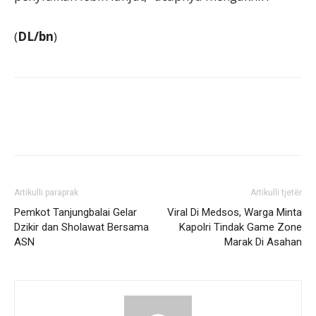
(
DL/bn
)
Artikulli paraprak
Artikulli tjetër
Pemkot Tanjungbalai Gelar
Viral Di Medsos, Warga Minta
Dzikir dan Sholawat Bersama
Kapolri Tindak Game Zone
ASN
Marak Di Asahan