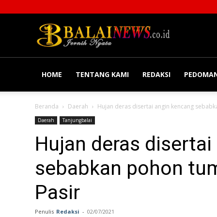
Balainews
HOME
TENTANG KAMI
REDAKSI
PEDOMAN
Beranda
Daerah
Hujan deras disertai angin kencang sebab
Daerah
Tanjungbalai
Hujan deras diserta
sebabkan pohon tu
Pasir
Penulis
Redaksi
-
02/07/2021