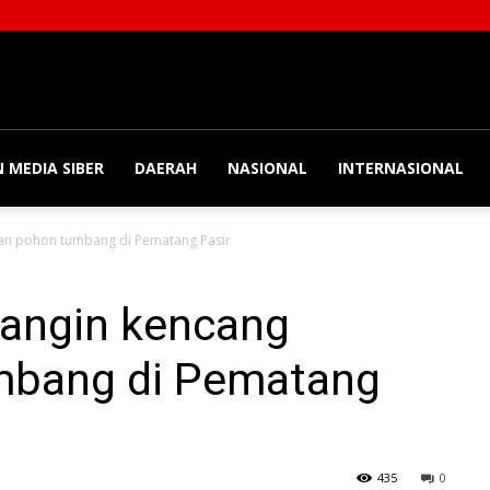
 MEDIA SIBER
DAERAH
NASIONAL
INTERNASIONAL
kan pohon tumbang di Pematang Pasir
i angin kencang
mbang di Pematang
435
0