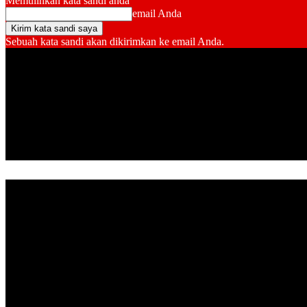
Memulihkan kata sandi anda
email Anda
Sebuah kata sandi akan dikirimkan ke email Anda.