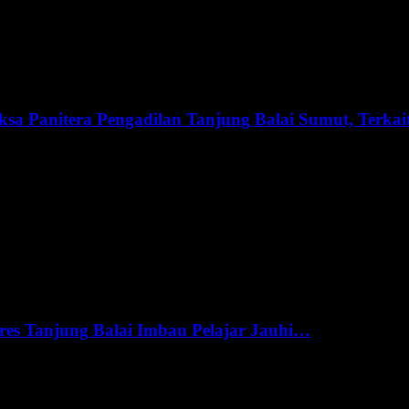
sa Panitera Pengadilan Tanjung Balai Sumut, Terka
res Tanjung Balai Imbau Pelajar Jauhi…