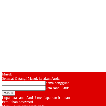
Masuk
Selamat Datang! Masuk ke akun Anda
nama pengguna
kata sandi Anda
Lupa kata sandi Anda? mendapatkan bantuan
Pemulihan password