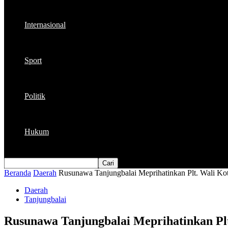
Internasional
Sport
Politik
Hukum
Beranda
Daerah
Rusunawa Tanjungbalai Meprihatinkan Plt. Wali Ko
Daerah
Tanjungbalai
Rusunawa Tanjungbalai Meprihatinkan Plt