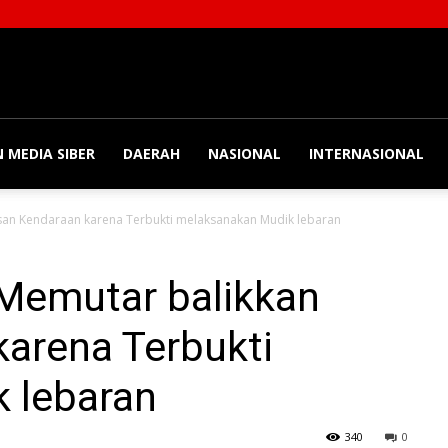
 MEDIA SIBER
DAERAH
NASIONAL
INTERNASIONAL
san Kendaraan karena Terbukti melaksanakan Mudik lebaran
 Memutar balikkan
arena Terbukti
 lebaran
340
0