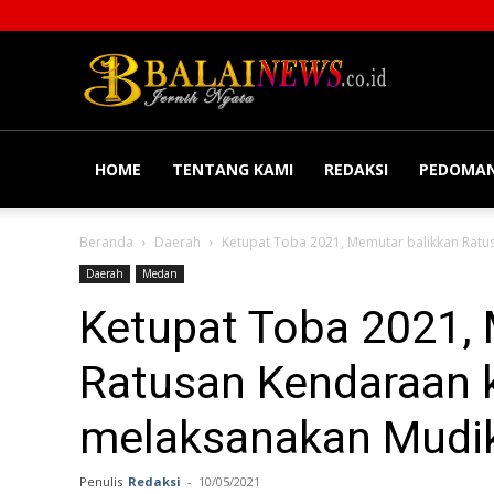
Balainews
HOME
TENTANG KAMI
REDAKSI
PEDOMAN
Beranda
Daerah
Ketupat Toba 2021, Memutar balikkan Ratu
Daerah
Medan
Ketupat Toba 2021,
Ratusan Kendaraan k
melaksanakan Mudik
Penulis
Redaksi
-
10/05/2021