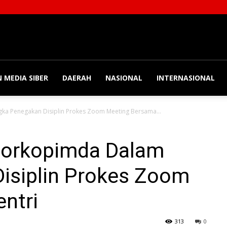
 MEDIA SIBER
DAERAH
NASIONAL
INTERNASIONAL
ka Penegakan Disiplin Prokes Zoom Meeting Bersama...
 Forkopimda Dalam
isiplin Prokes Zoom
ntri
313
0