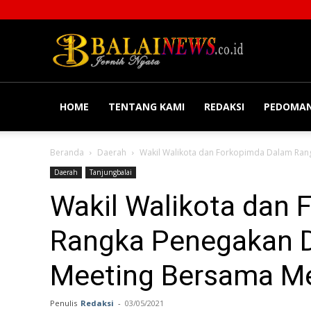
Balainews
HOME
TENTANG KAMI
REDAKSI
PEDOMAN
Beranda
Daerah
Wakil Walikota dan Forkopimda Dalam Rang
Daerah
Tanjungbalai
Wakil Walikota dan
Rangka Penegakan D
Meeting Bersama Me
Penulis
Redaksi
-
03/05/2021