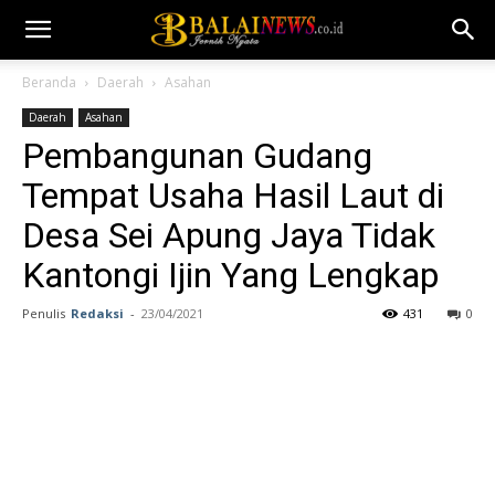
Beranda
Daerah
Asahan
Daerah
Asahan
Pembangunan Gudang
Tempat Usaha Hasil Laut di
Desa Sei Apung Jaya Tidak
Kantongi Ijin Yang Lengkap
Penulis
Redaksi
-
23/04/2021
431
0