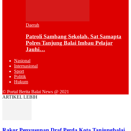
Daerah
Patroli Sambang Sekolah, Sat Samapta
Polres Tanjung Balai Imbau Pelajar
Jauhi…
Nasional
Internasional
Sport
Politik
Hukum
© Portal Berita Balai News @ 2021
ARTIKEL LEBIH
Rakor Penyusunan Draf Perda Kota Tanjungbalai