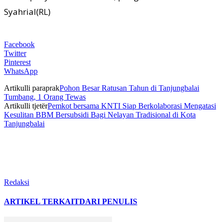
Syahrial(RL)
Facebook
Twitter
Pinterest
WhatsApp
Artikulli paraprak
Pohon Besar Ratusan Tahun di Tanjungbalai
Tumbang, 1 Orang Tewas
Artikulli tjetër
Pemkot bersama KNTI Siap Berkolaborasi Mengatasi
Kesulitan BBM Bersubsidi Bagi Nelayan Tradisional di Kota
Tanjungbalai
Redaksi
ARTIKEL TERKAIT
DARI PENULIS