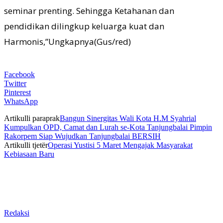
seminar prenting. Sehingga Ketahanan dan
pendidikan dilingkup keluarga kuat dan
Harmonis,”Ungkapnya(Gus/red)
Facebook
Twitter
Pinterest
WhatsApp
Artikulli paraprak
Bangun Sinergitas Wali Kota H.M Syahrial
Kumpulkan OPD, Camat dan Lurah se-Kota Tanjungbalai Pimpin
Rakorpem Siap Wujudkan Tanjungbalai BERSIH
Artikulli tjetër
Operasi Yustisi 5 Maret Mengajak Masyarakat
Kebiasaan Baru
Redaksi